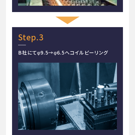
Step.3
B社にてφ9.5→φ6.5へコイルピーリング