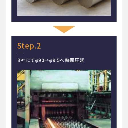
Step.2
B社にてφ90→φ9.5へ熱間圧延