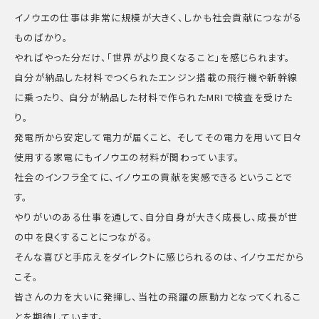
イノウエの仕事は非常に規模が大きく、しかも社会貢献につながる
ものばかり。
やればやった分だけ、「世界がより良くなること」を感じられます。
自分が納品した材料でつくられたエンジン搭載の飛行機や新幹線
に乗ったり、 自分が納品した材料で作られたMRIで検査を受けた
り。
発電所から安定して電力が届くこと、 そしてその電力を用いて日々
使用する家電にもイノウエの材料が関わっています。
社会のインフラ全てに、イノウエの貢献を実感できるということで
す。
やりがいのある仕事を通して、自分自身が大きく成長し、成長が世
の中を良くすることにつながる。
そんな喜びと手応えをダイレクトに感じられるのは、イノウエだから
こそ。
皆さんの力を大いに発揮し、当社の飛躍の原動力となってくれるこ
とを期待しています。