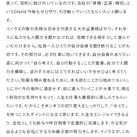
実って、契約に結び付いているのです。当社の「律儀・正直・親切」と
いうDNAは今後もぜひ守り、引き継いでいってもらいたいと願いま
す。
イノウエの取引先様は日本を代表する大手企業様ばかり。それゆ
えに私たちも人間力を磨かなければ、信頼できる相手として選んで
いただけません。社員一人ひとりが自分自身を磨き続けることが大
切です。その努力は、必ず仕事に効いてきます。自分自身のありたい
姿に向かって「自ら考えて、自ら行動する」ことが重要。自分で人間
力を構築し、活かすためにはどうすればいいかをぜひよく考えてく
ださい。知識を積み重ねるために、本を読むことから始めてもいい。
とにかく今の場所に満足せず、前に進んでいくことが大事です。明る
く前向きな気持ちをもって、人生も仕事も徹底的に楽しんでもらい
たいです。だからこそオンオフの切り替えをしっかりして、「ゆとり」
を持つこともポイントになると思います。人生をエンジョイできるよ
う、会社としても給与や休日制度で全面的に応援します。やる気が
出るような会社にするため最大限の努力をします。イノウエが、これ