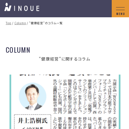
Top
/
Column
/ "健康経営"のコラム一覧
COLUMN
"健康経営"に関するコラム